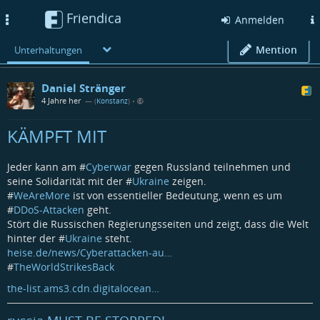
Friendica
Toggle
Anmelden
navigation
Mention
Unterhaltungen
Daniel Stränger
4 Jahre her
— (
Konstanz
)
•
KÄMPFT MIT
Jeder kann am #
Cyberwar
gegen Russland teilnehmen und
seine Solidarität mit der #
Ukraine
zeigen.
#
WeAreMore
ist von essentieller Bedeutung, wenn es um
#
DDoS-Attacken
geht.
Stört die Russischen Regierungsseiten und zeigt, dass die Welt
hinter der #
Ukraine
steht.
heise.de/news/Cyberattacken-au…
#
TheWorldStrikesBack
the-list.ams3.cdn.digitalocean…