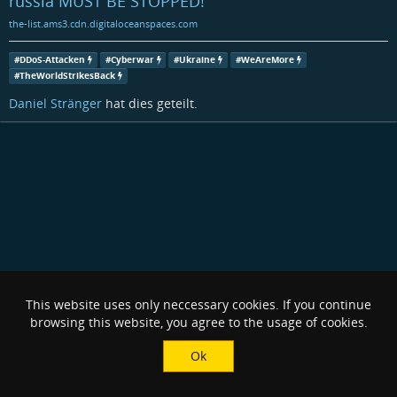
russia MUST BE STOPPED!
the-list.ams3.cdn.digitaloceanspaces.com
#
DDoS-Attacken
#
Cyberwar
#
Ukraine
#
WeAreMore
#
TheWorldStrikesBack
Daniel Stränger
hat dies geteilt.
This website uses only neccessary cookies. If you continue
browsing this website, you agree to the usage of cookies.
Ok