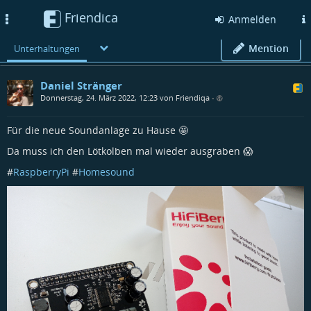
Friendica
Toggle
Anmelden
navigation
Mention
Unterhaltungen
Daniel Stränger
Donnerstag, 24. März 2022, 12:23 von Friendiqa
•
Für die neue Soundanlage zu Hause 🤩
Da muss ich den Lötkolben mal wieder ausgraben 😱
#
RaspberryPi
#
Homesound